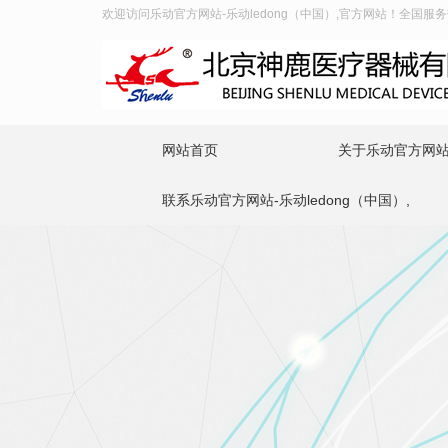
欢迎访问乐动官方网站-乐动ledong（中国）,官方网站！全国服务热线：
网站首页
关于乐动官方网站-
联系乐动官方网站-乐动ledong（中国）,