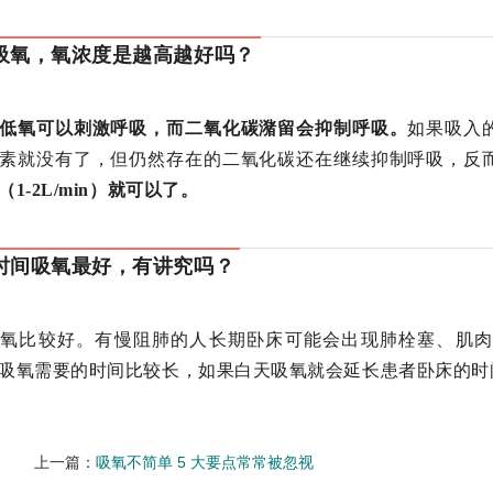
吸氧，氧浓度是越高越好吗？
低氧可以刺激呼吸，而二氧化碳潴留会抑制呼吸。
如果吸入
素就没有了，但仍然存在的二氧化碳还在继续抑制呼吸，反
（1-2L/min）就可以了。
时间吸氧最好，有讲究吗？
吸氧比较好。有慢阻肺的人长期卧床可能会出现肺栓塞、肌肉
吸氧需要的时间比较长，如果白天吸氧就会延长患者卧床的时
上一篇：
吸氧不简单 5 大要点常常被忽视