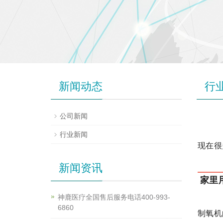
新闻动态
行
公司新闻
行业新闻
现在很
新闻资讯
家里
神鹿医疗全国售后服务电话400-993-
6860
制氧机