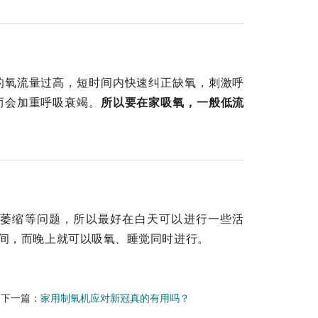
的氧流量过高，短时间内快速纠正缺氧，刺激呼
而会加重呼吸衰竭。
所以要在家吸氧，一般低流
萎缩等问题，所以最好在白天可以进行一些活
间，而晚上就可以吸氧、睡觉同时进行。
下一篇：
家用制氧机应对新冠真的有用吗？