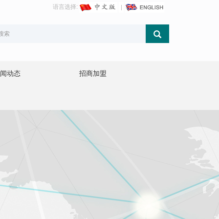
语言选择:
闻动态
招商加盟