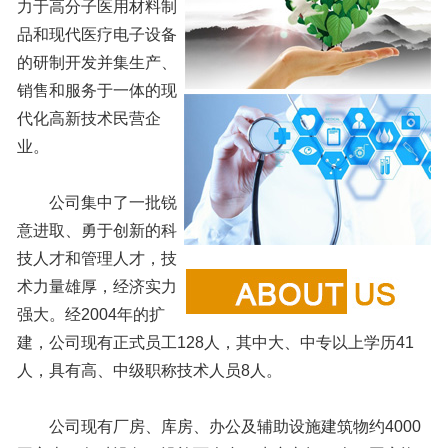
力于高分子医用材料制
品和现代医疗电子设备
的研制开发并集生产、
销售和服务于一体的现
代化高新技术民营企
业。
公司集中了一批锐
意进取、勇于创新的科
技人才和管理人才，技
术力量雄厚，经济实力
强大。经2004年的扩
建，公司现有正式员工128人，其中大、中专以上学历41
人，具有高、中级职称技术人员8人。
公司现有厂房、库房、办公及辅助设施建筑物约4000