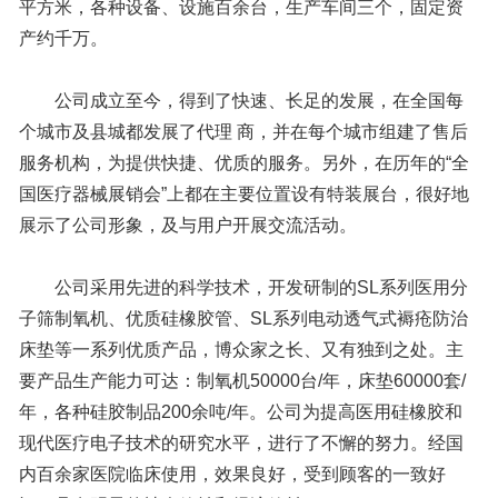
平方米，各种设备、设施百余台，生产车间三个，固定资
产约千万。
公司成立至今，得到了快速、长足的发展，在全国每
个城市及县城都发展了代理 商，并在每个城市组建了售后
服务机构，为提供快捷、优质的服务。另外，在历年的“全
国医疗器械展销会”上都在主要位置设有特装展台，很好地
展示了公司形象，及与用户开展交流活动。
公司采用先进的科学技术，开发研制的SL系列医用分
子筛制氧机、优质硅橡胶管、SL系列电动透气式褥疮防治
床垫等一系列优质产品，博众家之长、又有独到之处。主
要产品生产能力可达：制氧机50000台/年，床垫60000套/
年，各种硅胶制品200余吨/年。公司为提高医用硅橡胶和
现代医疗电子技术的研究水平，进行了不懈的努力。经国
内百余家医院临床使用，效果良好，受到顾客的一致好