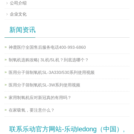
公司介绍
企业文化
新闻资讯
神鹿医疗全国售后服务电话400-993-6860
制氧机选购攻略| 3L机/5L机？到底选哪个？
医用分子筛制氧机SL-3A330/530系列使用视频
医用分子筛制氧机SL-3W系列使用视频
家用制氧机应对新冠真的有用吗？
在家吸氧，要注意什么？
联系乐动官方网站-乐动ledong（中国）,