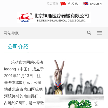
语言选择:
网站导航
Toggl
navig
公司介绍
乐动官方网站-乐动
ledong（中国）,成立于
2001年11月13日，注
册资本300万元，公司
地处北京市房山区琉璃
河镇路村的南白路口，
占地约7.8亩，是一家致